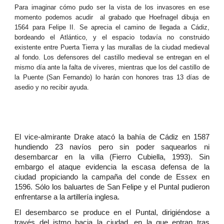
Para imaginar cómo pudo ser la vista de los invasores en ese
momento podemos acudir al grabado que Hoefnagel dibuja en
1564 para Felipe II. Se aprecia el camino de llegada a Cádiz,
bordeando el Atlántico, y el espacio todavía no construido
existente entre Puerta Tierra y las murallas de la ciudad medieval
al fondo. Los defensores del castillo medieval se entregan en el
mismo día ante la falta de víveres, mientras que los del castillo de
la Puente (San Fernando) lo harán con honores tras 13 días de
asedio y no recibir ayuda.
El vice-almirante Drake atacó la bahía de Cádiz en 1587
hundiendo 23 navíos pero sin poder saquearlos ni
desembarcar en la villa (Fierro Cubiella, 1993). Sin
embargo el ataque evidencia la escasa defensa de la
ciudad propiciando la campaña del conde de Essex en
1596. Sólo los baluartes de San Felipe y el Puntal pudieron
enfrentarse a la artillería inglesa.
El desembarco se produce en el Puntal, dirigiéndose a
través del istmo hacia la ciudad, en la que entran tras