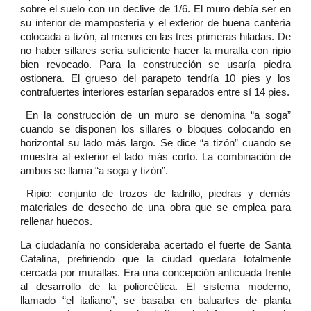
sobre el suelo con un declive de 1/6. El muro debía ser en
su interior de mampostería y el exterior de buena cantería
colocada a tizón, al menos en las tres primeras hiladas. De
no haber sillares sería suficiente hacer la muralla con ripio
bien revocado. Para la construcción se usaría piedra
ostionera. El grueso del parapeto tendría 10 pies y los
contrafuertes interiores estarían separados entre sí 14 pies.
En la construcción de un muro se denomina “a soga”
cuando se disponen los sillares o bloques colocando en
horizontal su lado más largo. Se dice “a tizón” cuando se
muestra al exterior el lado más corto. La combinación de
ambos se llama “a soga y tizón”.
Ripio: conjunto de trozos de ladrillo, piedras y demás
materiales de desecho de una obra que se emplea para
rellenar huecos.
La ciudadanía no consideraba acertado el fuerte de Santa
Catalina, prefiriendo que la ciudad quedara totalmente
cercada por murallas. Era una concepción anticuada frente
al desarrollo de la poliorcética. El sistema moderno,
llamado “el italiano”, se basaba en baluartes de planta