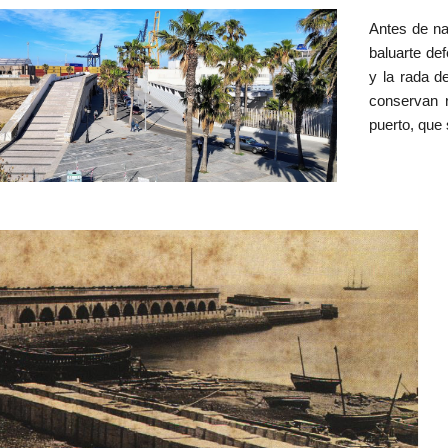
Antes de nad
baluarte def
y la rada d
conservan r
puerto, que 