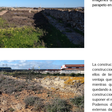
imágenes de
parapeto en
La construc
construccio
ellos de ti
ventaja que
mientras qu
quedando a s
construcci
suponer el r
Podemos de
externas da