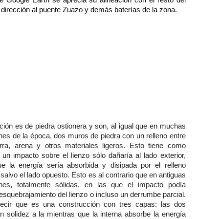
 Google Earth se aprecia su alineación con el resto del
 dirección al puente Zuazo y demás baterías de la zona.
ción es de piedra ostionera y son, al igual que en muchas
nes de la época, dos muros de piedra con un relleno entre
erra, arena y otros materiales ligeros. Esto tiene como
 un impacto sobre el lienzo sólo dañaría al lado exterior,
e la energía sería absorbida y disipada por el relleno
alvo el lado opuesto. Esto es al contrario que en antiguas
ones, totalmente sólidas, en las que el impacto podía
esquebrajamiento del lienzo o incluso un derrumbe parcial.
cir que es una construcción con tres capas: las dos
n solidez a la mientras que la interna absorbe la energía