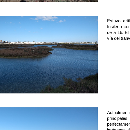
Estuvo art
fusilería c
de a 16. El 
vía del tranv
Actualmen
principale
perfectame