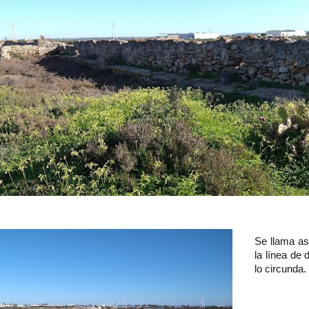
Se llama as
la línea de
lo circunda