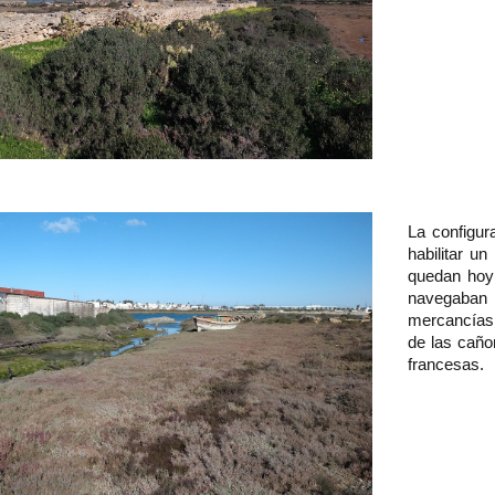
La configur
habilitar u
quedan hoy 
navegaban p
mercancías.
de las caño
francesas.