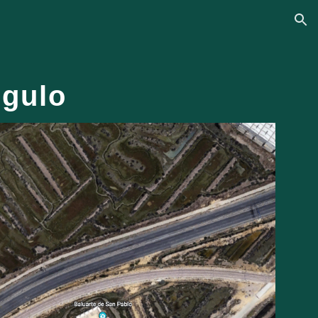
ion
ngulo