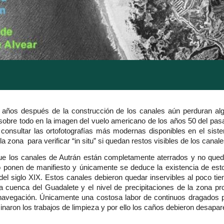
años después de la construcción de los canales aún perduran alg
 sobre todo en la imagen del vuelo americano de los años 50 del pas
consultar las ortofotografías más modernas disponibles en el sist
a la zona para verificar “in situ” si quedan restos visibles de los cana
ue los canales de Autrán están completamente aterrados y no qued
 ponen de manifiesto y únicamente se deduce la existencia de estos
l siglo XIX. Estos canales debieron quedar inservibles al poco tie
 la cuenca del Guadalete y el nivel de precipitaciones de la zona
 navegación. Únicamente una costosa labor de continuos dragados p
inaron los trabajos de limpieza y por ello los caños debieron desapa