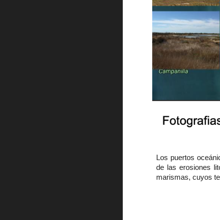
Los puertos oceánic
de las erosiones li
marismas, cuyos te