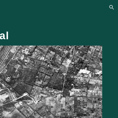
ion
al