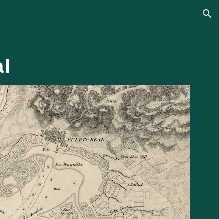
ion
al