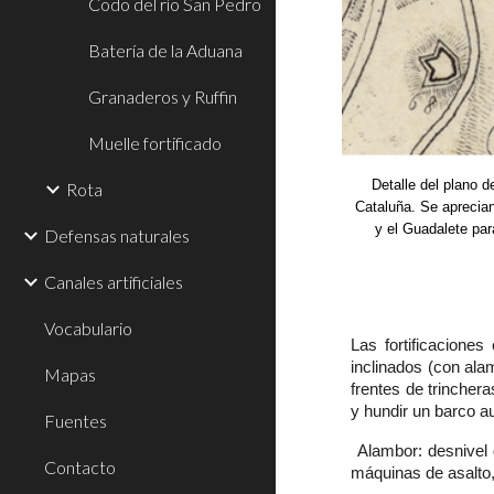
Codo del río San Pedro
Batería de la Aduana
Granaderos y Ruffin
Muelle fortificado
Detalle del plano d
Rota
Cataluña. Se aprecian
y el Guadalete par
Defensas naturales
Canales artificiales
Vocabulario
Las fortificacion
inclinados (con ala
Mapas
frentes de trincher
y hundir un barco a
Fuentes
Alambor: desnivel d
Contacto
máquinas de asalto,