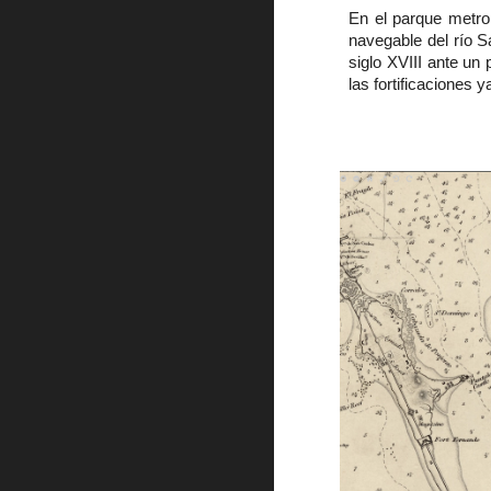
En el parque metrop
navegable del río 
siglo XVIII ante un
las fortificaciones y