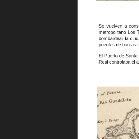
Se vuelven a const
metropolitano Los 
bombardear la ciud
puentes de barcas q
El Puerto de Santa 
Real controlaba el 