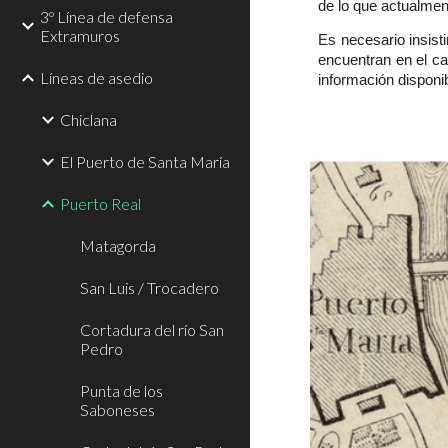
de lo que actualmen
3º Línea de defensa
Extramuros
Es necesario insist
encuentran en el ca
Líneas de asedio
información disponib
Chiclana
El Puerto de Santa María
Puerto Real
Matagorda
San Luis / Trocadero
Cortadura del río San
Pedro
Punta de los
Saboneses