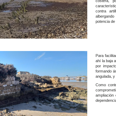
costera, p
característ
contra art
albergando
potencia de 
Para facilit
ahí la baja 
por impact
formando án
angulada, y
Como contra
comprometi
ampliación 
dependencia