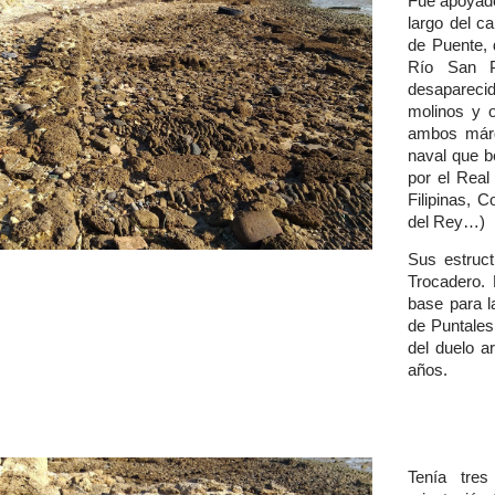
Fue apoyado 
largo del c
de Puente, 
Río San P
desaparecid
molinos y o
ambos márg
naval que b
por el Rea
Filipinas,
del Rey…)
Sus estruct
Trocadero.
base para l
de Puntales
del duelo a
años.
Tenía tres