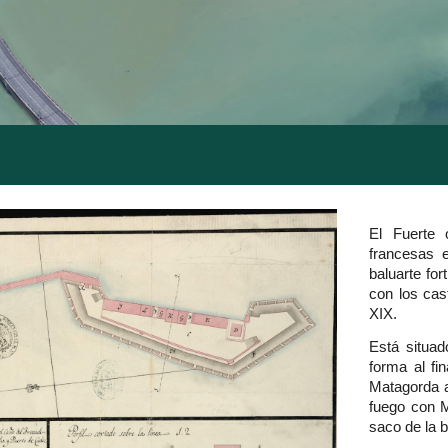
El Fuerte 
francesas 
baluarte for
con los cas
XIX.
Está situad
forma al fi
Matagorda a
fuego con M
saco de la b