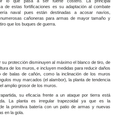
or lo que pasa a ser fuerte costero. La principal
ica de estas fortificaciones es su adaptación al combate
illería naval pues están destinadas a acosar navíos,
 numerosas cañoneras para armas de mayor tamaño y
tiro que los buques de guerra.
ar su protección disminuyen al máximo el blanco de tiro, de
altura de los muros, e incluyen medidas para reducir daños
o de balas de cañón, como la inclinación de los muros
gulos muy marcados (el alambor), la planta de tendencia
 el amplio grosor de los muros.
partida, su eficacia frente a un ataque por tierra está
da. La planta es irregular trapezoidal ya que es la
de la primitiva batería con un patio de armas y nuevas
s en la gola.