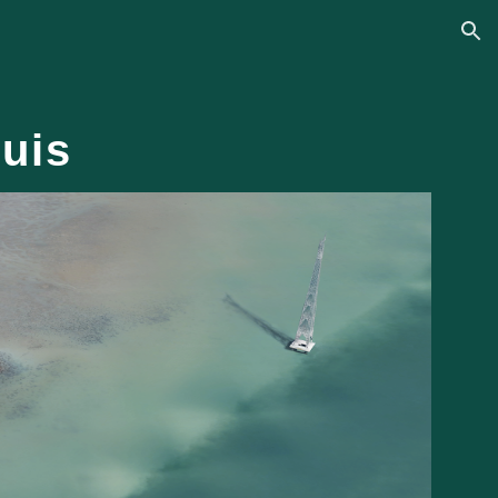
ion
uis