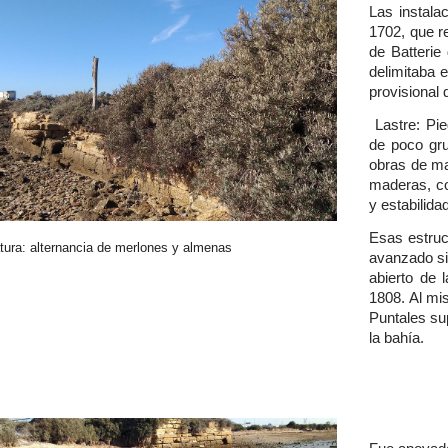
Las instala
1702, que r
de Batterie 
delimitaba e
provisional 
Lastre: Pie
de poco gru
obras de ma
maderas, c
y estabilida
Esas estruc
tura: alternancia de merlones y almenas
avanzado si
abierto de 
1808. Al mi
Puntales su
la bahía.​