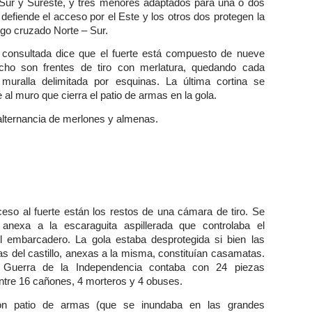
 Sur y Sureste, y tres menores adaptados para una o dos
defiende el acceso por el Este y los otros dos protegen la
ego cruzado Norte – Sur.
 consultada dice que el fuerte está compuesto de nueve
Ocho son frentes de tiro con merlatura, quedando cada
 muralla delimitada por esquinas. La última cortina se
al muro que cierra el patio de armas en la gola.
alternancia de merlones y almenas.
ceso al fuerte están los restos de una cámara de tiro. Se
 anexa a la escaraguita aspillerada que controlaba el
l embarcadero. La gola estaba desprotegida si bien las
s del castillo, anexas a la misma, constituían casamatas.
 Guerra de la Independencia contaba con 24 piezas
entre 16 cañones, 4 morteros y 4 obuses.
on patio de armas (que se inundaba en las grandes