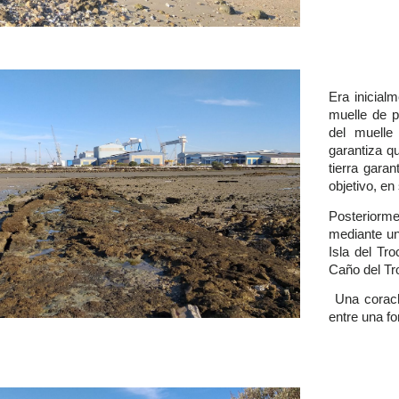
Era inicialm
muelle de pi
del muelle
garantiza q
tierra garan
objetivo, e
Posteriorm
mediante un
Isla del Tr
Caño del Tr
Una corach
entre una fo